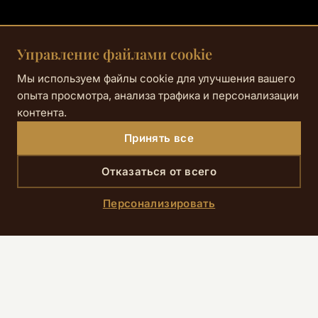
Управление файлами cookie
Мы используем файлы cookie для улучшения вашего
опыта просмотра, анализа трафика и персонализации
контента.
Принять все
От
€46
Отказаться от всего
Персонализировать
Главная
›
Специальные предложения
›
Романтическое п
Для
романтического путешествия в Париж
Романтическое предложение Hôtel R de Paris
(бутик-отель 4★, 9-й округ) превратит ваше