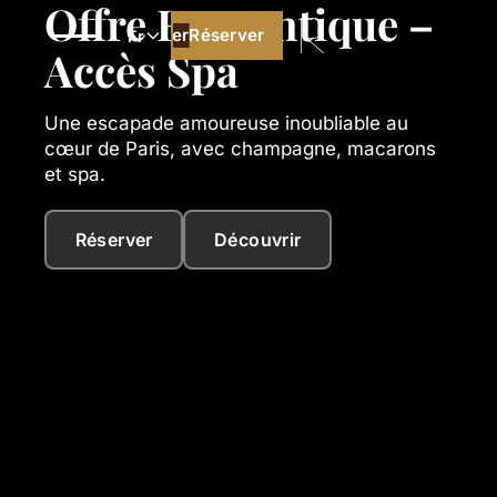
Offre Romantique –
Réserver
Réserver
Fr
Accès Spa
Une escapade amoureuse inoubliable au
cœur de Paris, avec champagne, macarons
et spa.
Réserver
Découvrir