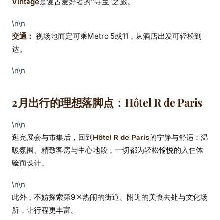
Vintage
是复古爱好者的“寻宝”之旅。
\n\n
交通：
视场地而定可乘Metro 5或11，从酒店出发可轻松到
达。
\n\n
2月出行的理想落脚点：Hôtel R de Paris
\n\n
逛完展会与市集后，回到
Hôtel R de Paris
的宁静与舒适：温
暖氛围、精致客房与中心地段，一切都为轻松愉悦的入住体
验而设计。
\n\n
此外，不妨探索第9区热闹的街道、附近的美食去处与文化场
所，让行程更丰富。