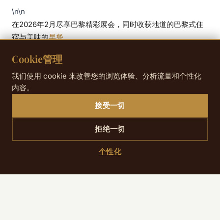
\n\n
在2026年2月尽享巴黎精彩展会，同时收获地道的巴黎式住
宿与美味的
早餐
。
Cookie管理
我们使用 cookie 来改善您的浏览体验、分析流量和个性化
内容。
接受一切
准备好把灵感变成一次真实入住了吗？
直接预订，从一处优雅精致的巴黎地址开启您的探
索。
拒绝一切
预订
个性化
实用信息