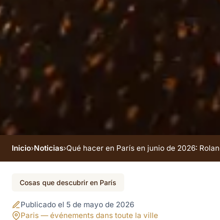
Inicio
›
Noticias
›
Qué hacer en París en junio de 2026: Roland
El evento finalizó
Cosas que descubrir en París
Qué hacer en París
Publicado el 5 de mayo de 2026
Paris — événements dans toute la ville