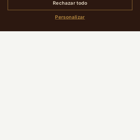
Rechazar todo
Información práctica
Personalizar
PRECIO
Gratis o de pago según la actividad
CÓMO LLEGAR
Roland-Garros:
RER C desde Saint-Lazare,
dirección Versailles-Rive Gauche, parada Avenue
du Président Kennedy – Radio France (aprox.