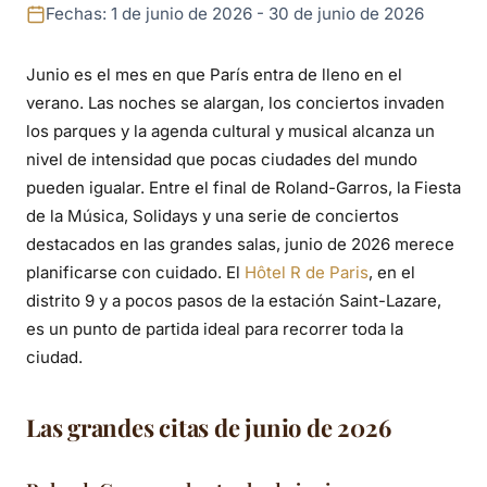
en junio de 2026:
Fechas: 1 de junio de 2026 - 30 de junio de 2026
Roland-Garros,
Junio es el mes en que París entra de lleno en el
Fiesta de la Música,
verano. Las noches se alargan, los conciertos invaden
festivales y
los parques y la agenda cultural y musical alcanza un
nivel de intensidad que pocas ciudades del mundo
conciertos
pueden igualar. Entre el final de Roland-Garros, la Fiesta
de la Música, Solidays y una serie de conciertos
destacados en las grandes salas, junio de 2026 merece
planificarse con cuidado. El
Hôtel R de Paris
, en el
distrito 9 y a pocos pasos de la estación Saint-Lazare,
es un punto de partida ideal para recorrer toda la
ciudad.
Las grandes citas de junio de 2026