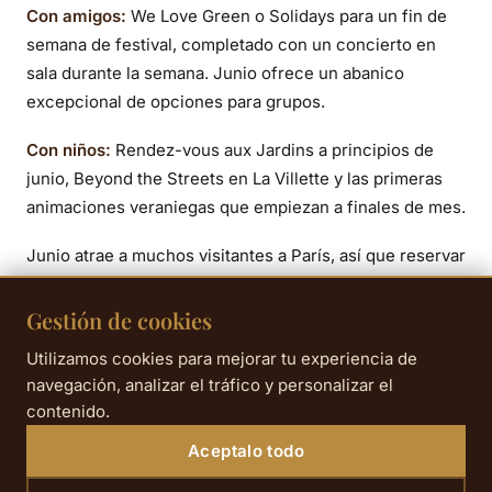
Con amigos:
We Love Green o Solidays para un fin de
semana de festival, completado con un concierto en
sala durante la semana. Junio ofrece un abanico
excepcional de opciones para grupos.
Con niños:
Rendez-vous aux Jardins a principios de
junio, Beyond the Streets en La Villette y las primeras
animaciones veraniegas que empiezan a finales de mes.
Junio atrae a muchos visitantes a París, así que reservar
el alojamiento con antelación es aún más
recomendable, ya que Roland-Garros, los festivales y la
Gestión de cookies
Fiesta de la Música generan fuertes picos de demanda.
Utilizamos cookies para mejorar tu experiencia de
Nuestra
oferta de reserva anticipada
permite asegurar
navegación, analizar el tráfico y personalizar el
desde ahora las mejores condiciones.
contenido.
Aceptalo todo