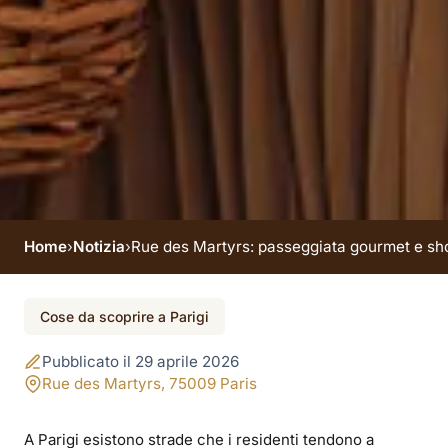
Home
›
Notizia
›
Rue des Martyrs: passeggiata gourmet e sho
Rue des Martyrs:
Cose da scoprire a Parigi
passeggiata gourmet
Pubblicato il 29 aprile 2026
e shopping a due
Rue des Martyrs, 75009 Paris
passi dall’hotel
A Parigi esistono strade che i residenti tendono a