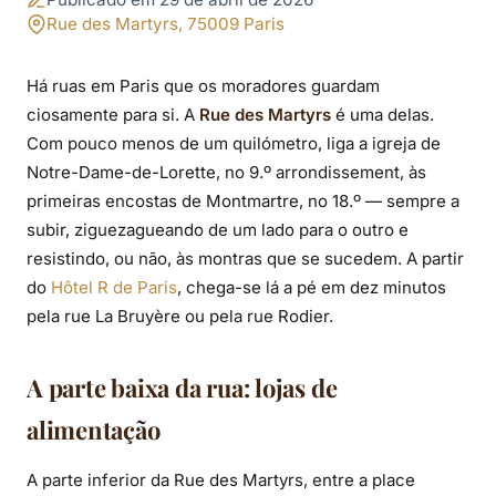
gastronómico e
Rue des Martyrs, 75009 Paris
compras a poucos
Há ruas em Paris que os moradores guardam
passos do hotel
ciosamente para si. A
Rue des Martyrs
é uma delas.
Com pouco menos de um quilómetro, liga a igreja de
Notre-Dame-de-Lorette, no 9.º arrondissement, às
primeiras encostas de Montmartre, no 18.º — sempre a
subir, ziguezagueando de um lado para o outro e
resistindo, ou não, às montras que se sucedem. A partir
do
Hôtel R de Paris
, chega-se lá a pé em dez minutos
pela rue La Bruyère ou pela rue Rodier.
A parte baixa da rua: lojas de
alimentação
A parte inferior da Rue des Martyrs, entre a place