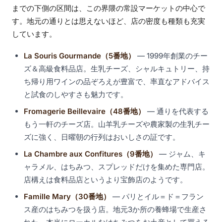
までの下側の区間は、この界隈の常設マーケットの中心で
す。地元の通りとは思えないほど、店の密度も種類も充実
しています。
La Souris Gourmande（5番地）
— 1999年創業のチー
ズ＆高級食料品店。生乳チーズ、シャルキュトリー、持
ち帰り用ワインの品ぞろえが豊富で、率直なアドバイス
と試食のしやすさも魅力です。
Fromagerie Beillevaire（48番地）
— 通りを代表する
もう一軒のチーズ店。山羊乳チーズや農家製の生乳チー
ズに強く、日曜朝の行列はおいしさの証です。
La Chambre aux Confitures（9番地）
— ジャム、キ
ャラメル、はちみつ、スプレッドだけを集めた専門店。
店構えは食料品店というより宝飾店のようです。
Famille Mary（30番地）
— パリとイル＝ド＝フラン
ス産のはちみつを扱う店。地元3か所の養蜂場で生産さ