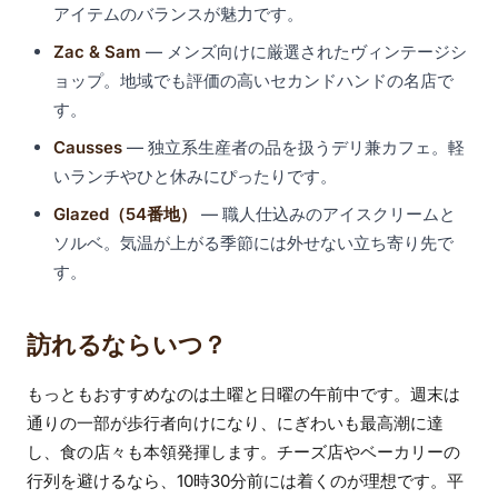
アイテムのバランスが魅力です。
Zac & Sam
— メンズ向けに厳選されたヴィンテージシ
ョップ。地域でも評価の高いセカンドハンドの名店で
す。
Causses
— 独立系生産者の品を扱うデリ兼カフェ。軽
いランチやひと休みにぴったりです。
Glazed（54番地）
— 職人仕込みのアイスクリームと
ソルベ。気温が上がる季節には外せない立ち寄り先で
す。
訪れるならいつ？
もっともおすすめなのは土曜と日曜の午前中です。週末は
通りの一部が歩行者向けになり、にぎわいも最高潮に達
し、食の店々も本領発揮します。チーズ店やベーカリーの
行列を避けるなら、10時30分前には着くのが理想です。平