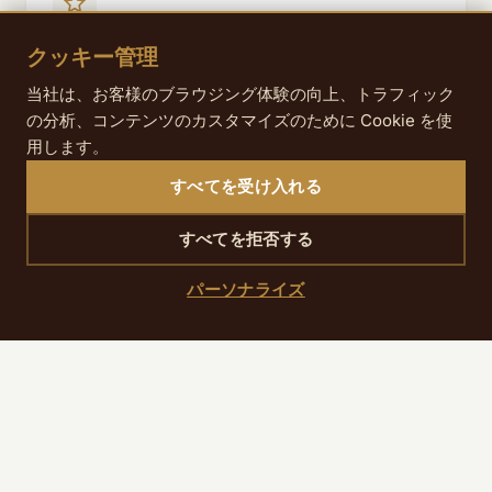
クッキー管理
私たちのアドバイス
土曜か日曜の午前中に行くのがおすすめです。通り
当社は、お客様のブラウジング体験の向上、トラフィック
の一部が歩行者向けになり、店ももっとも活気づき
の分析、コンテンツのカスタマイズのために Cookie を使
ます。チーズ店の行列を避けるなら10時30分前に到
用します。
着しましょう。
すべてを受け入れる
再利用できるバッグを持って行くと便利です。ベー
カリー、チーズ店、ジャム専門店を回ると、買い物
すべてを拒否する
がすぐ増えていきます。
通りを上まで進むと、モンマルトルへ向かう坂道か
パーソナライズ
ら9区の屋根並みをきれいに見渡せます。Place des
Abbesses まで足を延ばして、その周辺でランチを
してから戻るのもおすすめです。
散策のあとに近くでランチやディナーを楽しむな
ら、
レストラン＆バーガイド
にホテル周辺の厳選ア
ドレスがあります。