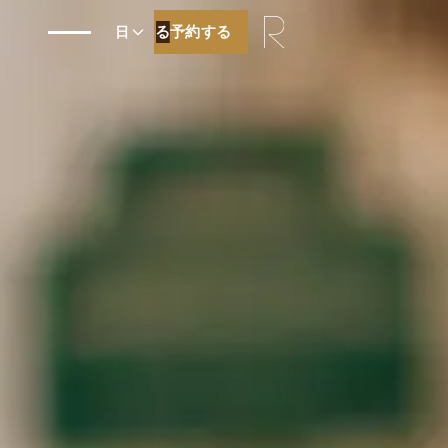
予約する
予約する
日