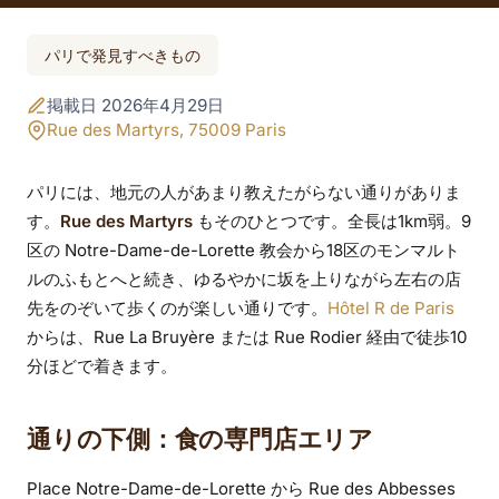
Rue des Martyrs：ホ
パリで発見すべきもの
テル近くで楽しむグ
掲載日 2026年4月29日
ルメ散策とショッピ
Rue des Martyrs, 75009 Paris
ング
パリには、地元の人があまり教えたがらない通りがありま
す。
Rue des Martyrs
もそのひとつです。全長は1km弱。9
区の Notre-Dame-de-Lorette 教会から18区のモンマルト
ルのふもとへと続き、ゆるやかに坂を上りながら左右の店
先をのぞいて歩くのが楽しい通りです。
Hôtel R de Paris
からは、Rue La Bruyère または Rue Rodier 経由で徒歩10
分ほどで着きます。
通りの下側：食の専門店エリア
Place Notre-Dame-de-Lorette から Rue des Abbesses