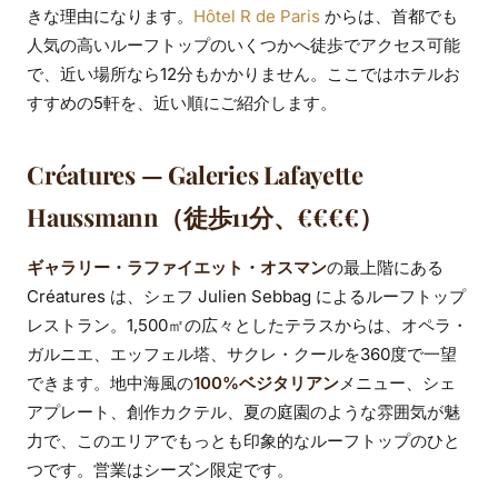
きな理由になります。
Hôtel R de Paris
からは、首都でも
人気の高いルーフトップのいくつかへ徒歩でアクセス可能
で、近い場所なら12分もかかりません。ここではホテルお
すすめの5軒を、近い順にご紹介します。
Créatures — Galeries Lafayette
Haussmann（徒歩11分、€€€€）
ギャラリー・ラファイエット・オスマン
の最上階にある
Créatures は、シェフ Julien Sebbag によるルーフトップ
レストラン。1,500㎡の広々としたテラスからは、オペラ・
ガルニエ、エッフェル塔、サクレ・クールを360度で一望
できます。地中海風の
100%ベジタリアン
メニュー、シェ
アプレート、創作カクテル、夏の庭園のような雰囲気が魅
力で、このエリアでもっとも印象的なルーフトップのひと
つです。営業はシーズン限定です。