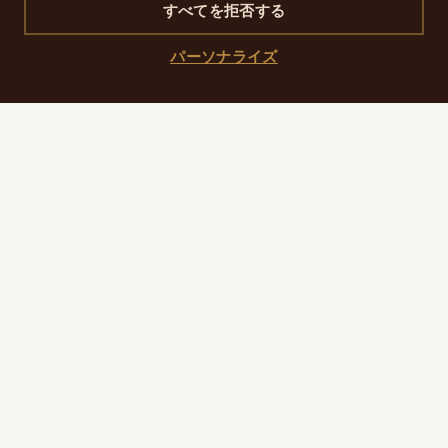
すべてを拒否する
価格
パーソナライズ
予算の目安は各店 €€〜€€€€
行き方
Créatures と Perruche：徒歩（11〜12分）またはメ
トロ Havre-Caumartin 駅（3・9号線） /
Chaussée d'Antin–La Fayette 駅
Bar à Bulles：徒歩（11分）またはメトロ Blanche 駅
（2号線） / Pigalle 駅（2・12号線）
Maggie：徒歩（15分）またはメトロ Pigalle 駅
（2・12号線） / Anvers 駅（2号線）
Sequoia：徒歩（18分）またはメトロ Opéra 駅