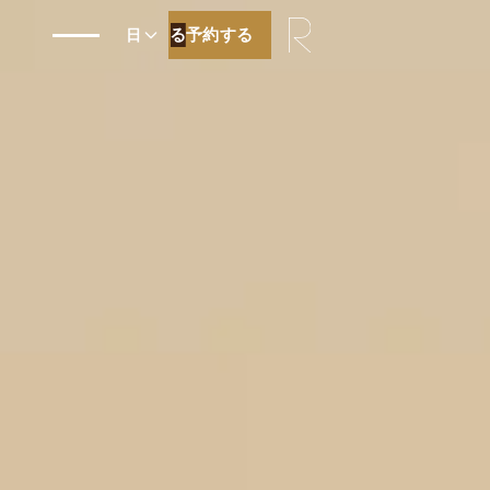
予約する
予約する
日