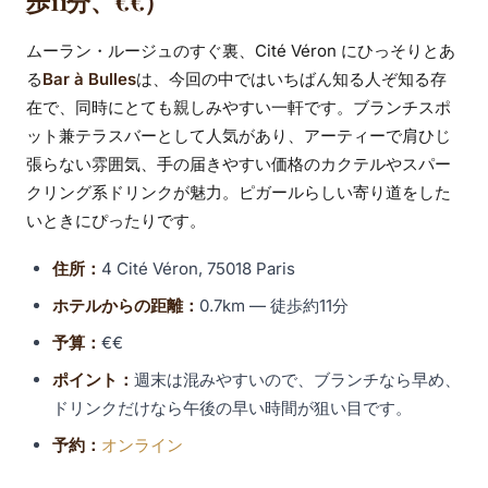
歩11分、€€）
ムーラン・ルージュのすぐ裏、Cité Véron にひっそりとあ
る
Bar à Bulles
は、今回の中ではいちばん知る人ぞ知る存
在で、同時にとても親しみやすい一軒です。ブランチスポ
ット兼テラスバーとして人気があり、アーティーで肩ひじ
張らない雰囲気、手の届きやすい価格のカクテルやスパー
クリング系ドリンクが魅力。ピガールらしい寄り道をした
いときにぴったりです。
住所：
4 Cité Véron, 75018 Paris
ホテルからの距離：
0.7km — 徒歩約11分
予算：
€€
ポイント：
週末は混みやすいので、ブランチなら早め、
ドリンクだけなら午後の早い時間が狙い目です。
予約：
オンライン