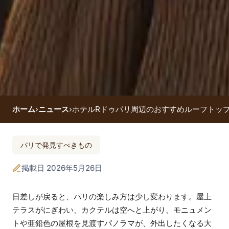
ホーム
›
ニュース
›
ホテルRドゥパリ周辺のおすすめルーフトップ
ホテルRドゥパリ周辺
パリで発見すべきもの
のおすすめルーフト
掲載日 2026年5月26日
ップ5選
日差しが戻ると、パリの楽しみ方は少し変わります。屋上
テラスがにぎわい、カクテルは空へと上がり、モニュメン
トや亜鉛色の屋根を見渡すパノラマが、外出したくなる大