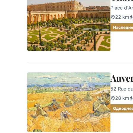
Place d'A
22 km
Наследи
Auver
52 Rue du
28 km
Одноднев