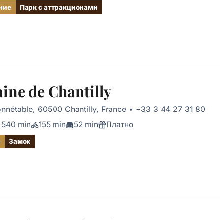
ние
Парк с аттракционами
ne de Chantilly
nnétable, 60500 Chantilly, France
•
+33 3 44 27 31 80
540 min
155 min
52 min
Платно
е
Замок