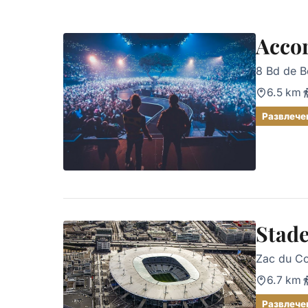
Acco
8 Bd de B
6.5 km
Развлече
Stade
Zac du Co
6.7 km
Развлече