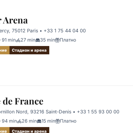
r Arena
ercy, 75012 Paris
•
+33 1 75 44 04 00
91 min
27 min
35 min
Платно
ние
Стадион и арена
 de France
rnillon Nord, 93216 Saint-Denis
•
+33 1 55 93 00 00
94 min
26 min
15 min
Платно
ние
Стадион и арена