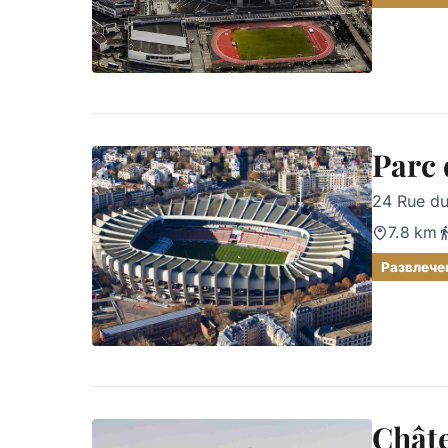
Parc 
24 Rue d
7.8 km
Развлече
Châte