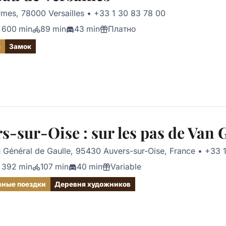
rmes, 78000 Versailles
•
+33 1 30 83 78 00
600 min
89 min
43 min
Платно
е
Замок
s-sur-Oise : sur les pas de Van
 Général de Gaulle, 95430 Auvers-sur-Oise, France
•
+33 
392 min
107 min
40 min
Variable
ные поездки
Деревня художников