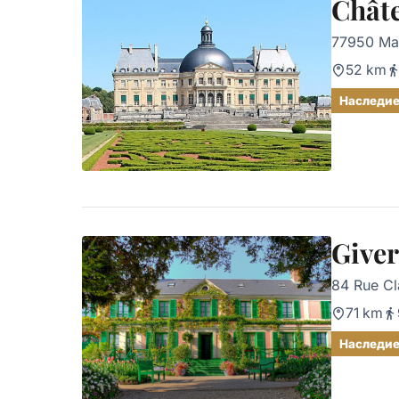
Châte
77950 Mai
52 km
Наследи
Give
84 Rue C
71 km
Наследи