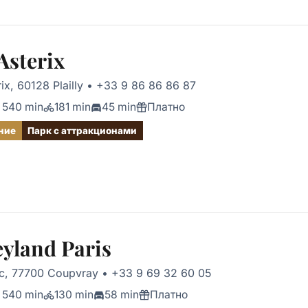
Asterix
ix, 60128 Plailly
•
+33 9 86 86 86 87
540 min
181 min
45 min
Платно
ние
Парк с аттракционами
yland Paris
rc, 77700 Coupvray
•
+33 9 69 32 60 05
540 min
130 min
58 min
Платно