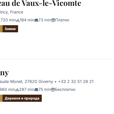
au de Vaux-le-Vicomte
ncy, France
720 min
194 min
73 min
Платно
е
Замок
rny
laude Monet, 27620 Giverny
•
+33 2 32 51 28 21
960 min
287 min
75 min
Бесплатно
е
Деревня и природа