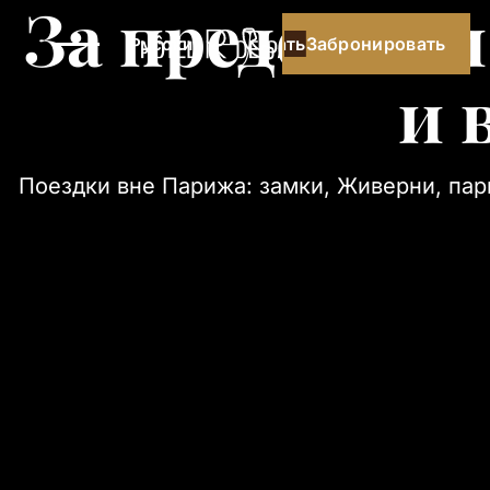
За пределами
Забронировать
Забронировать
Русский
и 
Поездки вне Парижа: замки, Живерни, парк