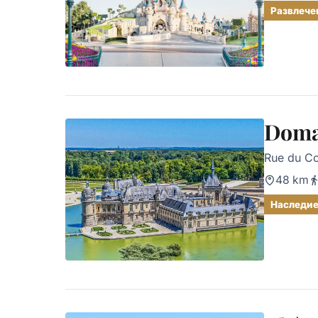
Развлече
Domai
Rue du Co
48 km
Наследи