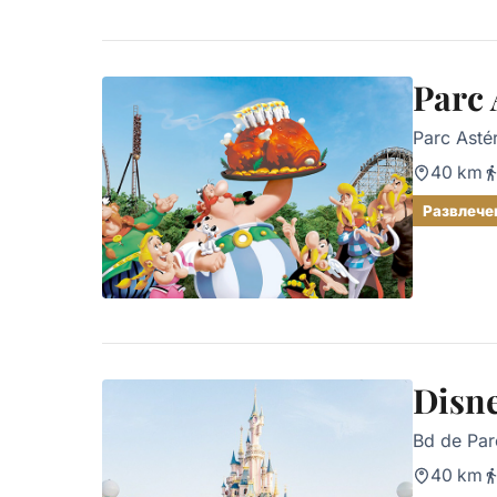
Parc 
Parc Astér
40 km
Развлече
Disne
Bd de Pa
40 km