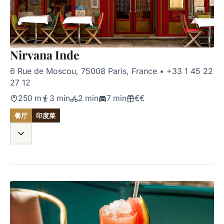
Nirvana Inde
6 Rue de Moscou, 75008 Paris, France
•
+33 1 45 22
27 12
250 m
3 min
2 min
7 min
€€
餐厅
印度菜