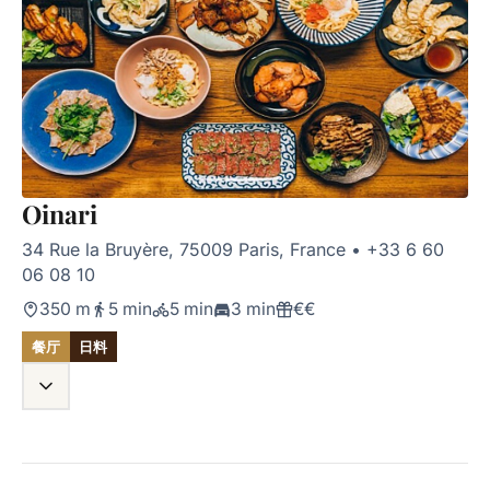
Oinari
34 Rue la Bruyère, 75009 Paris, France
•
+33 6 60
06 08 10
350 m
5 min
5 min
3 min
€€
餐厅
日料