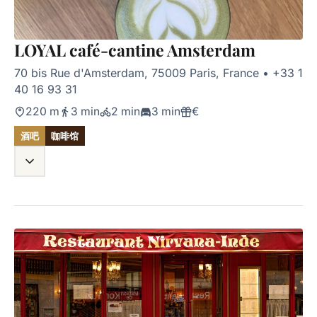
LOYAL café-cantine Amsterdam
70 bis Rue d'Amsterdam, 75009 Paris, France
•
+33 1
40 16 93 31
220 m
3 min
2 min
3 min
€
酒吧
咖啡馆