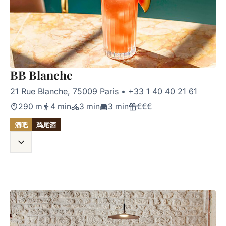
BB Blanche
21 Rue Blanche, 75009 Paris
•
+33 1 40 40 21 61
290 m
4 min
3 min
3 min
€€€
酒吧
鸡尾酒