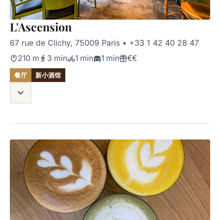
L'Ascension
67 rue de Clichy, 75009 Paris
•
+33 1 42 40 28 47
210 m
3 min
1 min
1 min
€€
餐厅
新小酒馆