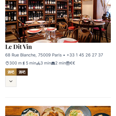
Le Dit Vin
68 Rue Blanche, 75009 Paris
•
+33 1 45 26 27 37
300 m
5 min
3 min
2 min
€€
酒吧
酒吧