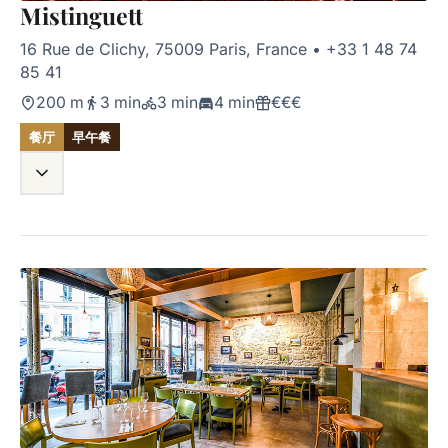
Mistinguett
16 Rue de Clichy, 75009 Paris, France
•
+33 1 48 74
85 41
200 m
3 min
3 min
4 min
€€€
餐厅
早午餐