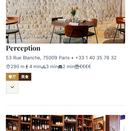
Perception
53 Rue Blanche, 75009 Paris
•
+33 1 40 35 78 32
290 m
4 min
3 min
2 min
€€€€
餐厅
美食