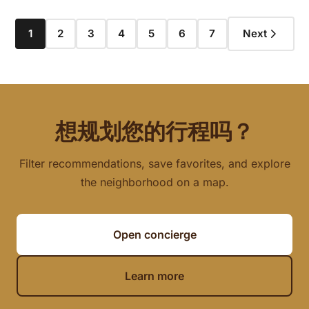
1
2
3
4
5
6
7
Next
想规划您的行程吗？
Filter recommendations, save favorites, and explore
the neighborhood on a map.
Open concierge
Learn more