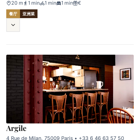
20 m
1 min
1 min
1 min
€
餐厅
亚洲菜
Argile
4 Rue de Milan, 75009 Paris
•
+33 6 46 63 57 50