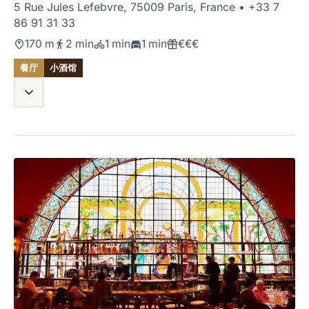
5 Rue Jules Lefebvre, 75009 Paris, France
•
+33 7
86 91 31 33
170 m
2 min
1 min
1 min
€€€
餐厅
小酒馆