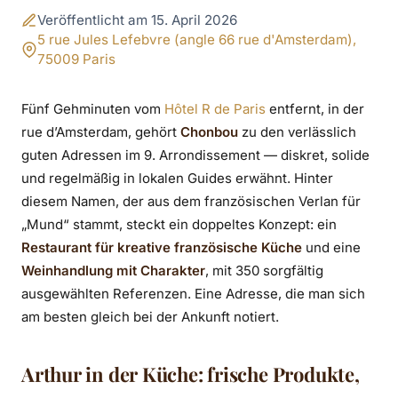
Weinhandlung und
Veröffentlicht am 15. April 2026
Restaurant, eine
5 rue Jules Lefebvre (angle 66 rue d'Amsterdam),
75009 Paris
Chef-Adresse nahe
dem Hotel
Fünf Gehminuten vom
Hôtel R de Paris
entfernt, in der
rue d’Amsterdam, gehört
Chonbou
zu den verlässlich
guten Adressen im 9. Arrondissement — diskret, solide
und regelmäßig in lokalen Guides erwähnt. Hinter
diesem Namen, der aus dem französischen Verlan für
„Mund“ stammt, steckt ein doppeltes Konzept: ein
Restaurant für kreative französische Küche
und eine
Weinhandlung mit Charakter
, mit 350 sorgfältig
ausgewählten Referenzen. Eine Adresse, die man sich
am besten gleich bei der Ankunft notiert.
Arthur in der Küche: frische Produkte,