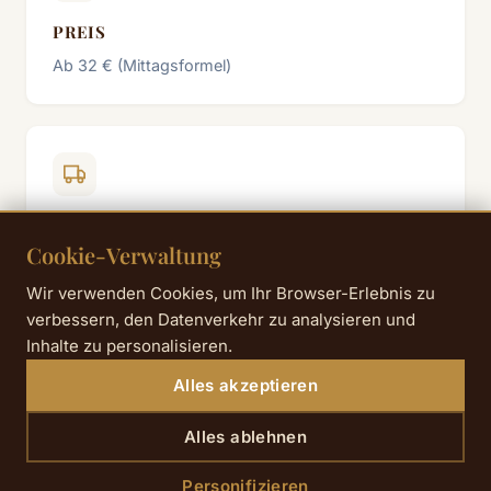
PREIS
Ab 32 € (Mittagsformel)
WIE MAN DORTHIN GELANGT
Cookie-Verwaltung
Metro Linie 13 — Station Liège (etwa 5
Gehminuten vom Hotel)
Wir verwenden Cookies, um Ihr Browser-Erlebnis zu
Metro Linien 3, 12, 13, 14 — Station Saint-Lazare
verbessern, den Datenverkehr zu analysieren und
(8 Gehminuten)
Inhalte zu personalisieren.
Buslinien 26, 32, 43, 66, 81 — Haltestellen
Alles akzeptieren
Amsterdam oder Saint-Lazare
Alles ablehnen
Personifizieren