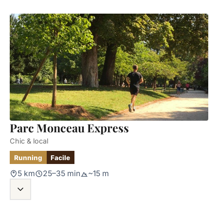
Parc Monceau Express
Chic & local
Running
Facile
5 km
25–35 min
~15 m