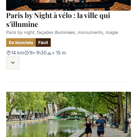
Paris by Night à vélo : la ville qui
s'illumine
Paris by night, façades illuminées, monuments, magie
De bicicleta
Fácil
14 km
1h–1h30
< 15 m