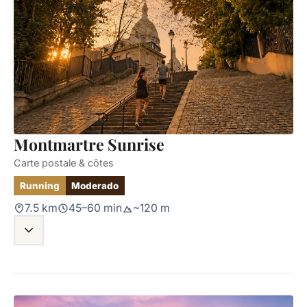
Montmartre Sunrise
Carte postale & côtes
Running
Moderado
7.5 km
45–60 min
~120 m