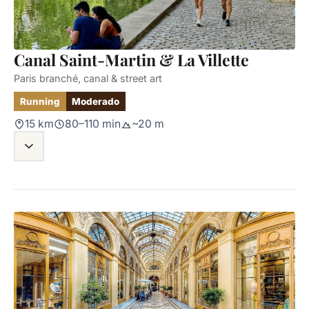
Canal Saint-Martin & La Villette
Paris branché, canal & street art
Running
Moderado
15 km
80–110 min
~20 m