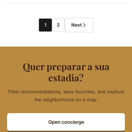
1
2
Next
Quer preparar a sua
estadia?
Filter recommendations, save favorites, and explore
the neighborhood on a map.
Open concierge