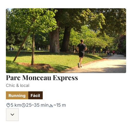
Parc Monceau Express
Chic & local
Running
Fácil
5 km
25–35 min
~15 m