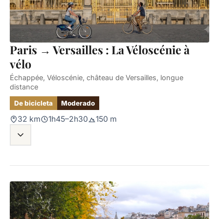
Paris → Versailles : La Véloscénie à
vélo
Échappée, Véloscénie, château de Versailles, longue
distance
De bicicleta
Moderado
32 km
1h45–2h30
150 m