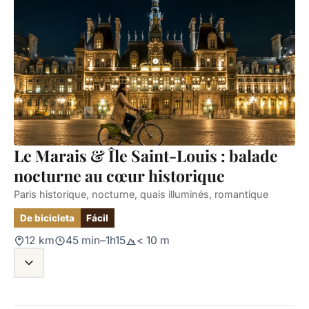
Le Marais & Île Saint-Louis : balade
nocturne au cœur historique
Paris historique, nocturne, quais illuminés, romantique
De bicicleta
Fácil
12 km
45 min–1h15
< 10 m