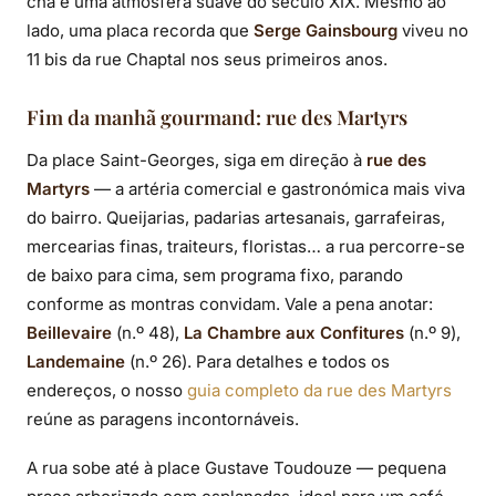
chá e uma atmosfera suave do século XIX. Mesmo ao
lado, uma placa recorda que
Serge Gainsbourg
viveu no
11 bis da rue Chaptal nos seus primeiros anos.
Fim da manhã gourmand: rue des Martyrs
Da place Saint-Georges, siga em direção à
rue des
Martyrs
— a artéria comercial e gastronómica mais viva
do bairro. Queijarias, padarias artesanais, garrafeiras,
mercearias finas, traiteurs, floristas… a rua percorre-se
de baixo para cima, sem programa fixo, parando
conforme as montras convidam. Vale a pena anotar:
Beillevaire
(n.º 48),
La Chambre aux Confitures
(n.º 9),
Landemaine
(n.º 26). Para detalhes e todos os
endereços, o nosso
guia completo da rue des Martyrs
reúne as paragens incontornáveis.
A rua sobe até à place Gustave Toudouze — pequena