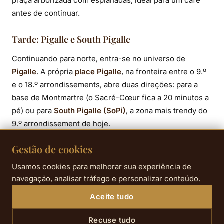
praça arborizada com esplanadas, ideal para um café
antes de continuar.
Tarde: Pigalle e South Pigalle
Continuando para norte, entra-se no universo de
Pigalle
. A própria
place Pigalle
, na fronteira entre o 9.º
e o 18.º arrondissements, abre duas direções: para a
base de Montmartre (o Sacré-Cœur fica a 20 minutos a
pé) ou para
South Pigalle (SoPi)
, a zona mais trendy do
9.º arrondissement de hoje.
SoPi é o 9.º arrondissement contemporâneo: bares de
Gestão de cookies
cocktails inventivos, restaurantes de vinho natural, lojas
Usamos cookies para melhorar sua experiência de
vintage e salas de concertos. Não perca o
Terrain
navegação, analisar tráfego e personalizar conteúdo.
Duperré
— o campo de basquetebol multicolorido
Aceite tudo
encaixado entre dois edifícios, na rue Duperré, um dos
spots fotográficos mais surpreendentes de Paris. Ali
Recuse tudo
perto, a
Cité du Midi
, um recanto florido e tranquilo no