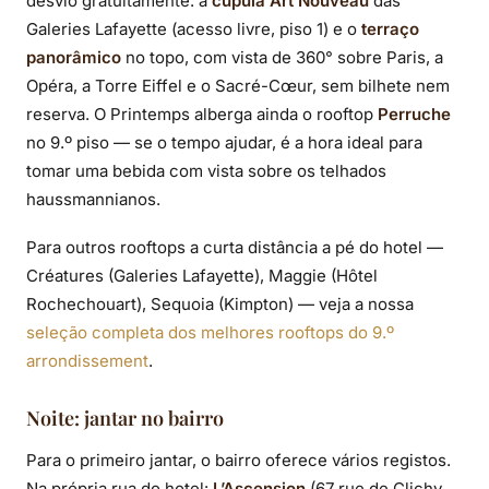
desvio gratuitamente: a
cúpula Art Nouveau
das
Galeries Lafayette (acesso livre, piso 1) e o
terraço
panorâmico
no topo, com vista de 360° sobre Paris, a
Opéra, a Torre Eiffel e o Sacré-Cœur, sem bilhete nem
reserva. O Printemps alberga ainda o rooftop
Perruche
no 9.º piso — se o tempo ajudar, é a hora ideal para
tomar uma bebida com vista sobre os telhados
haussmannianos.
Para outros rooftops a curta distância a pé do hotel —
Créatures (Galeries Lafayette), Maggie (Hôtel
Rochechouart), Sequoia (Kimpton) — veja a nossa
seleção completa dos melhores rooftops do 9.º
arrondissement
.
Noite: jantar no bairro
Para o primeiro jantar, o bairro oferece vários registos.
Na própria rua do hotel:
L’Ascension
(67 rue de Clichy,