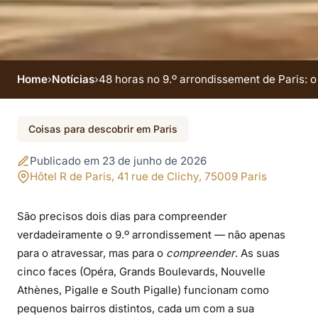
Home
›
Notícias
›
48 horas no 9.º arrondissement de Paris: o i
48 horas no 9.º
Coisas para descobrir em Paris
arrondissement de
Publicado em 23 de junho de 2026
Paris: o itinerário
Hôtel R de Paris, 41 rue de Clichy, 75009 Paris
ideal a partir do hotel
São precisos dois dias para compreender
verdadeiramente o 9.º arrondissement — não apenas
para o atravessar, mas para o
compreender
. As suas
cinco faces (Opéra, Grands Boulevards, Nouvelle
Athènes, Pigalle e South Pigalle) funcionam como
pequenos bairros distintos, cada um com a sua