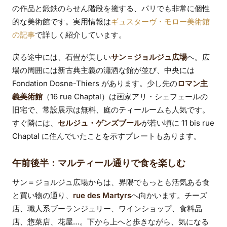
の作品と鍛鉄のらせん階段を擁する、パリでも非常に個性
的な美術館です。実用情報は
ギュスターヴ・モロー美術館
の記事
で詳しく紹介しています。
戻る途中には、石畳が美しい
サン＝ジョルジュ広場
へ。広
場の周囲には新古典主義の瀟洒な館が並び、中央には
Fondation Dosne-Thiers があります。少し先の
ロマン主
義美術館
（16 rue Chaptal）は画家アリ・シェフェールの
旧宅で、常設展示は無料、庭のティールームも人気です。
すぐ隣には、
セルジュ・ゲンズブール
が若い頃に 11 bis rue
Chaptal に住んでいたことを示すプレートもあります。
午前後半：マルティール通りで食を楽しむ
サン＝ジョルジュ広場からは、界隈でもっとも活気ある食
と買い物の通り、
rue des Martyrs
へ向かいます。チーズ
店、職人系ブーランジュリー、ワインショップ、食料品
店、惣菜店、花屋…。下から上へと歩きながら、気になる