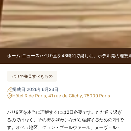
ホーム
›
ニュース
›
パリ9区を48時間で楽しむ、ホテル発の理想
パリ9区を48時間で楽
パリで発見すべきもの
しむ、ホテル発の理
掲載日 2026年6月23日
想ルート
Hôtel R de Paris, 41 rue de Clichy, 75009 Paris
パリ9区を本当に理解するには2日必要です。ただ通り過ぎ
るのではなく、その街を
味わいながら理解する
ための2日で
す。オペラ地区、グラン・ブールヴァール、ヌーヴェル・