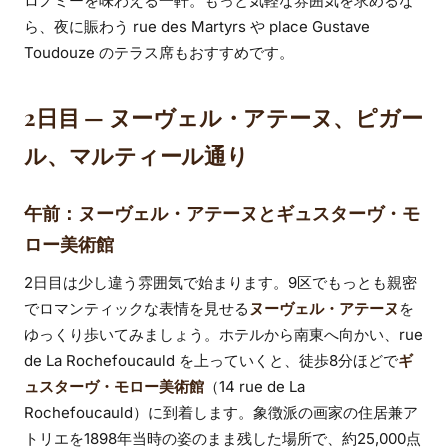
ロノミーを味わえる一軒。もっと気軽な雰囲気を求めるな
ら、夜に賑わう rue des Martyrs や place Gustave
Toudouze のテラス席もおすすめです。
2日目 — ヌーヴェル・アテーヌ、ピガー
ル、マルティール通り
午前：ヌーヴェル・アテーヌとギュスターヴ・モ
ロー美術館
2日目は少し違う雰囲気で始まります。9区でもっとも親密
でロマンティックな表情を見せる
ヌーヴェル・アテーヌ
を
ゆっくり歩いてみましょう。ホテルから南東へ向かい、rue
de La Rochefoucauld を上っていくと、徒歩8分ほどで
ギ
ュスターヴ・モロー美術館
（14 rue de La
Rochefoucauld）に到着します。象徴派の画家の住居兼ア
トリエを1898年当時の姿のまま残した場所で、約25,000点