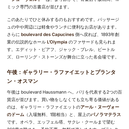
ミック専門の古書店が並びます。
このあたりでひと休みするのもおすすめです。パッサージ
ュの中や周辺には軽食やランチに便利なお店があります。
さらに
boulevard des Capucines
側へ戻れば、1893年創
業の伝説的なホール
L’Olympia
のファサードも見られま
す。エディット・ピアフ、ジャック・ブレル、ビートル
ズ、ローリング・ストーンズが舞台に立った名会場です。
午後：ギャラリー・ラファイエットとプランタ
ン・オスマン
午後は boulevard Haussmann へ。パリを代表する2つの百
貨店が並びます。買い物をしなくても立ち寄る価値がある
のは、ギャラリー・ラファイエットの
アール・ヌーヴォー
のドーム
（入場無料、1階相当）と、屋上の
パノラマテラス
です。オペラ、エッフェル塔、サクレ・クールまで望む