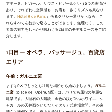
アテーヌ、ピガール、サウス・ピガールという5つの表情が
あり、それぞれに空気感も、お店も、歩くリズムも異なり
ます。
Hôtel R de Paris
があるクリシー通りからなら、こ
れらすべてを徒歩で巡ることができます。無理なく、この
界隈の魅力をしっかり味わえる2日間のモデルコースをご紹
介します。
1日目 — オペラ、パッサージュ、百貨店
エリア
午前：ガルニエ宮
まずは9区でもっとも壮麗な場所から始めましょう。
ガルニ
エ宮
（place de l’Opéra, 9区）は、パリでも屈指の華麗な
建築です。大理石の大階段、金色の鏡が並ぶホワイエ、シ
ャガールの天井画をいただくイタリア式劇場空間。その豪
華さは圧倒的です。自由見学はリハーサルや公演のない時