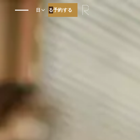
予約する
予約する
日