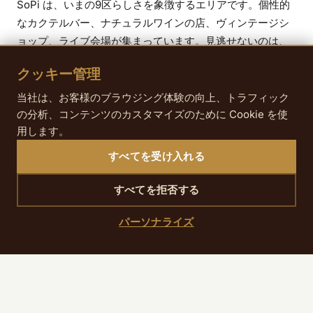
SoPi は、いまの9区らしさを象徴するエリアです。個性的
なカクテルバー、ナチュラルワインの店、ヴィンテージシ
ョップ、ライブ会場が集まっています。見逃せないのは、
rue Duperré にある
Terrain Duperré
。建物の間に収まっ
クッキー管理
た色鮮やかなバスケットコートで、パリでも意外性のある
フォトスポットとして知られます。すぐ近くの
Cité du
当社は、お客様のブラウジング体験の向上、トラフィック
Midi
は、ピガールの賑わいの中に現れる花の多い静かな小
の分析、コンテンツのカスタマイズのために Cookie を使
用します。
径で、思いがけない安らぎを与えてくれます。
すべてを受け入れる
夜は、
La Cigale
や
Divan du Monde
でコンサートを楽し
むもよし、SoPi の新しいレストランに入るもよし、あるい
すべてを拒否する
は boulevard de Clichy のテラスで気軽に一杯という過ご
し方もおすすめです。
パーソナライズ
次回に残しておきたい場所
9区で2日過ごせばかなり深く楽しめますが、それでもまだ
見どころは残ります。
Folies Bergère
（rue Richer）、