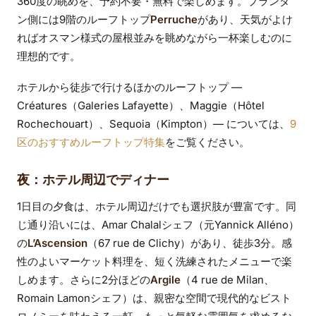
360度の眺めを、予約不要・無料で楽しめます。プランタ
ン側には9階のルーフトップ
Perruche
があり、天気がよけ
ればオスマン様式の屋根並みを眺めながら一杯楽しむのに
理想的です。
ホテルから徒歩で行けるほかのルーフトップ —
Créatures（Galeries Lafayette）、Maggie（Hôtel
Rochechouart）、Sequoia（Kimpton）— については、
9
区のおすすめルーフトップ特集
をご覧ください。
夜：ホテル周辺でディナー
1日目の夕食は、ホテル周辺だけでも選択肢が豊富です。同
じ通り沿いには、Amar Chalalシェフ（元Yannick Alléno）
の
L’Ascension
（67 rue de Clichy）があり、徒歩3分。感
性のよいマーケット料理を、短く洗練されたメニューで楽
しめます。さらに2分ほどの
Argile
（4 rue de Milan、
Romain Lamonシェフ）は、親密な空間で現代的なビスト