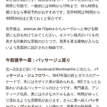
間帯に可能で、一般的には10時から17時まで。待ち時間を
避けるなら事前予約がおすすめです。見学時間は1時間から
1時間30分ほど見ておくと安心です。
見学後は、avenue de l’Opéra からルーヴルへと伸びる眺
望にも目を向けてみてください。オスマン様式のパリを代
表する印象的な景観のひとつで、視界を遮る建物が入らな
いよう意図的に設計された軸線です。
午前後半〜昼：パッサージュ巡り
北へ2分ほど歩いて boulevard Montmartre に出たら、
パ
ッサージュ・ジュフロワ
へ。1847年築の鉄とガラスのアー
ケードで、冬にはモザイク床が温められる、9区でもっとも
賑わいのあるパッサージュのひとつです。専門書店、アン
ティーク玩具、奥には小さなホテルもあり、時間がゆっく
り流れるような雰囲気があります。さらに奥へ続く
パッサ
ージュ・ヴェルドー
は、より静かで、骨董店や版画商、コ