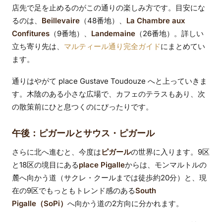
店先で足を止めるのがこの通りの楽しみ方です。目安にな
るのは、
Beillevaire
（48番地）、
La Chambre aux
Confitures
（9番地）、
Landemaine
（26番地）。詳しい
立ち寄り先は、
マルティール通り完全ガイド
にまとめてい
ます。
通りはやがて place Gustave Toudouze へと上っていきま
す。木陰のある小さな広場で、カフェのテラスもあり、次
の散策前にひと息つくのにぴったりです。
午後：ピガールとサウス・ピガール
さらに北へ進むと、今度は
ピガール
の世界に入ります。9区
と18区の境目にある
place Pigalle
からは、モンマルトルの
麓へ向かう道（サクレ・クールまでは徒歩約20分）と、現
在の9区でもっともトレンド感のある
South
Pigalle（SoPi）
へ向かう道の2方向に分かれます。