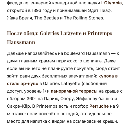
фасада легендарной концертной площадки
L’Olympia
,
открытой в 1893 году и принимавшей Эдит Пиаф,
Жака Бреля, The Beatles и The Rolling Stones.
После обеда: Galeries Lafayette и Printemps
Haussmann
Дальше направляйтесь на boulevard Haussmann — к
двум главным храмам парижского шопинга. Даже
если вы ничего не планируете покупать, сюда стоит
зайти ради двух бесплатных впечатлений:
купола в
стиле ар-нуво
в Galeries Lafayette (свободный
доступ, уровень 1) и
панорамной террасы
на крыше с
обзором 360° на Париж, Оперу, Эйфелеву башню и
Сакре-Кёр. В Printemps есть и rooftop
Perruche
на 9-
м этаже: если повезёт с погодой, это идеальное
место для напитка с видом на османовские крыши.