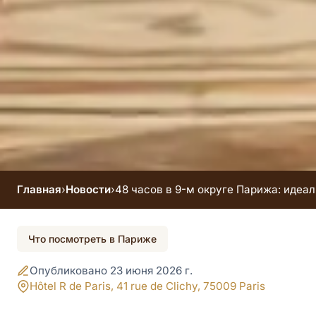
Главная
›
Новости
›
48 часов в 9-м округе Парижа: идеа
48 часов в 9-м
Что посмотреть в Париже
округе Парижа:
Опубликовано 23 июня 2026 г.
идеальный
Hôtel R de Paris, 41 rue de Clichy, 75009 Paris