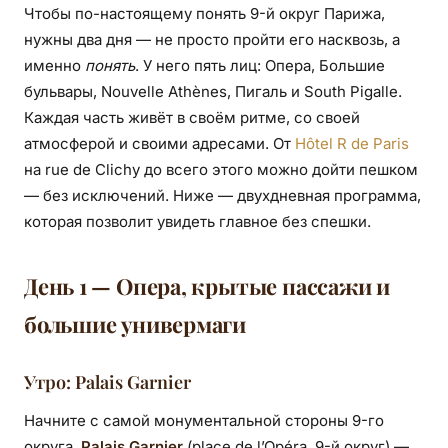
маршрут от отеля
Чтобы по-настоящему понять 9-й округ Парижа,
нужны два дня — не просто пройти его насквозь, а
именно
понять
. У него пять лиц: Опера, Большие
бульвары, Nouvelle Athènes, Пигаль и South Pigalle.
Каждая часть живёт в своём ритме, со своей
атмосферой и своими адресами. От
Hôtel R de Paris
на rue de Clichy до всего этого можно дойти пешком
— без исключений. Ниже — двухдневная программа,
которая позволит увидеть главное без спешки.
День 1 — Опера, крытые пассажи и
большие универмаги
Утро: Palais Garnier
Начните с самой монументальной стороны 9-го
округа.
Palais Garnier
(place de l’Opéra, 9-й округ) —