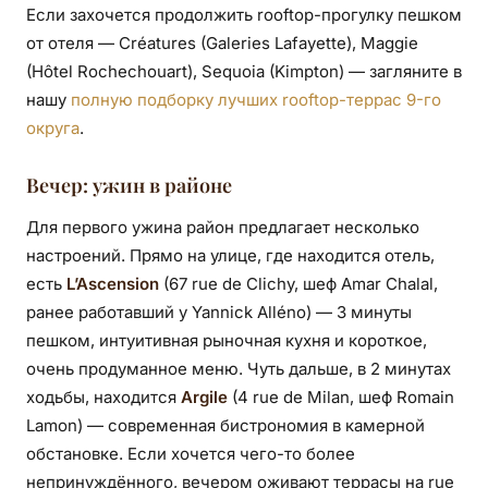
Если захочется продолжить rooftop-прогулку пешком
от отеля — Créatures (Galeries Lafayette), Maggie
(Hôtel Rochechouart), Sequoia (Kimpton) — загляните в
нашу
полную подборку лучших rooftop-террас 9-го
округа
.
Вечер: ужин в районе
Для первого ужина район предлагает несколько
настроений. Прямо на улице, где находится отель,
есть
L’Ascension
(67 rue de Clichy, шеф Amar Chalal,
ранее работавший у Yannick Alléno) — 3 минуты
пешком, интуитивная рыночная кухня и короткое,
очень продуманное меню. Чуть дальше, в 2 минутах
ходьбы, находится
Argile
(4 rue de Milan, шеф Romain
Lamon) — современная бистрономия в камерной
обстановке. Если хочется чего-то более
непринуждённого, вечером оживают террасы на rue