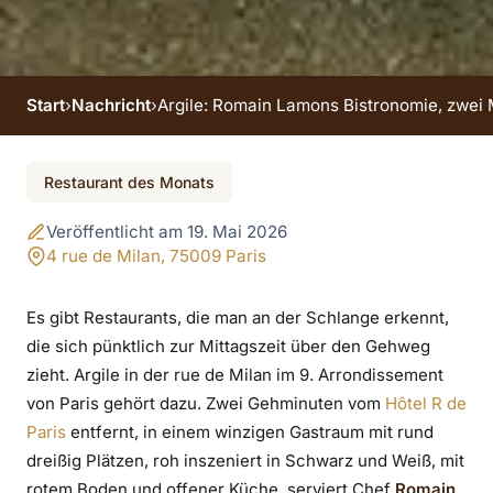
Start
›
Nachricht
›
Argile: Romain Lamons Bistronomie, zwei 
Argile: Romain
Restaurant des Monats
Lamons Bistronomie,
Veröffentlicht am 19. Mai 2026
zwei Minuten vom
4 rue de Milan, 75009 Paris
Hotel entfernt
Es gibt Restaurants, die man an der Schlange erkennt,
die sich pünktlich zur Mittagszeit über den Gehweg
zieht. Argile in der rue de Milan im 9. Arrondissement
von Paris gehört dazu. Zwei Gehminuten vom
Hôtel R de
Paris
entfernt, in einem winzigen Gastraum mit rund
dreißig Plätzen, roh inszeniert in Schwarz und Weiß, mit
rotem Boden und offener Küche, serviert Chef
Romain