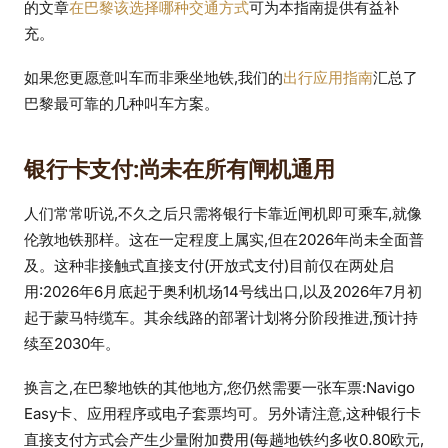
的文章
在巴黎该选择哪种交通方式
可为本指南提供有益补
充。
如果您更愿意叫车而非乘坐地铁,我们的
出行应用指南
汇总了
巴黎最可靠的几种叫车方案。
银行卡支付:尚未在所有闸机通用
人们常常听说,不久之后只需将银行卡靠近闸机即可乘车,就像
伦敦地铁那样。这在一定程度上属实,但在2026年尚未全面普
及。这种非接触式直接支付(开放式支付)目前仅在两处启
用:2026年6月底起于奥利机场14号线出口,以及2026年7月初
起于蒙马特缆车。其余线路的部署计划将分阶段推进,预计持
续至2030年。
换言之,在巴黎地铁的其他地方,您仍然需要一张车票:Navigo
Easy卡、应用程序或电子套票均可。另外请注意,这种银行卡
直接支付方式会产生少量附加费用(每趟地铁约多收0.80欧元,