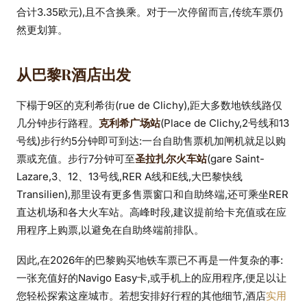
合计3.35欧元),且不含换乘。对于一次停留而言,传统车票仍
然更划算。
从巴黎R酒店出发
下榻于9区的克利希街(rue de Clichy),距大多数地铁线路仅
几分钟步行路程。
克利希广场站
(Place de Clichy,2号线和13
号线)步行约5分钟即可到达:一台自助售票机加闸机就足以购
票或充值。步行7分钟可至
圣拉扎尔火车站
(gare Saint-
Lazare,3、12、13号线,RER A线和E线,大巴黎快线
Transilien),那里设有更多售票窗口和自助终端,还可乘坐RER
直达机场和各大火车站。高峰时段,建议提前给卡充值或在应
用程序上购票,以避免在自助终端前排队。
因此,在2026年的巴黎购买地铁车票已不再是一件复杂的事:
一张充值好的Navigo Easy卡,或手机上的应用程序,便足以让
您轻松探索这座城市。若想安排好行程的其他细节,酒店
实用