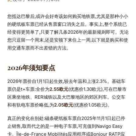
您抵达巴黎后,或许会好奇该如何购买地铁票,尤其是那种小小
的硬纸板车票已经从售票窗口消失之后。事实上,整个系统已
经变得更简单了,只要了解几条2026年的最新规则即可。无论
您只逗留一个周末,还是安顿下来住上一周,以下就是购买和使
用交通车票而不出差错的方法。
2026年须知要点
2026年票价自1月1日起生效,较去年温和上涨2.3%。基础车
票仍是t+车票:全价为
2.55欧元
(优惠价1.30欧元),可在巴黎市
区乘坐地铁、RER城铁以及大巴黎地区的郊区列车。公交车
和有轨电车票价略低,为
2.05欧元
(优惠价1.05欧元)。
真正的变化在别处:磁条硬纸板车票自2025年11月1日起已停
止销售,取而代之的是一种电子车票,可充值到Navigo Easy
卡、Île-de-France Mobilités应用程序或Bonjour RATP应