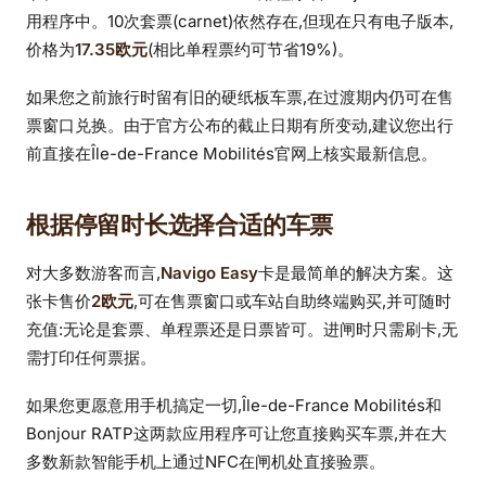
用程序中。10次套票(carnet)依然存在,但现在只有电子版本,
价格为
17.35欧元
(相比单程票约可节省19%)。
如果您之前旅行时留有旧的硬纸板车票,在过渡期内仍可在售
票窗口兑换。由于官方公布的截止日期有所变动,建议您出行
前直接在Île-de-France Mobilités官网上核实最新信息。
根据停留时长选择合适的车票
对大多数游客而言,
Navigo Easy
卡是最简单的解决方案。这
张卡售价
2欧元
,可在售票窗口或车站自助终端购买,并可随时
充值:无论是套票、单程票还是日票皆可。进闸时只需刷卡,无
需打印任何票据。
如果您更愿意用手机搞定一切,Île-de-France Mobilités和
Bonjour RATP这两款应用程序可让您直接购买车票,并在大
多数新款智能手机上通过NFC在闸机处直接验票。