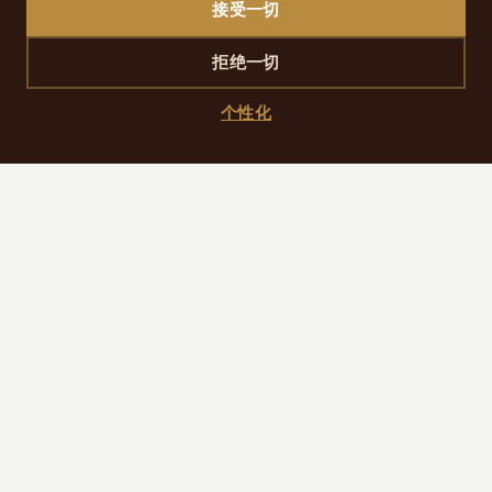
接受一切
如何到达那里
拒绝一切
克利希广场站(2号线、13号线)步行约5分钟;圣拉
扎尔火车站(3、12、13号线,RER A线和E
个性化
线,Transilien)步行7分钟,可乘RER直达机场和各大
火车站。
我们的建议
如果停留数日,建议将车票充值到Navigo Easy卡(2欧
元)中,而不是每次单独购买单程票:速度更快,而且套票
现在只有电子版本。
请根据当天预计的出行次数,比较Paris Visite套票(每
日30.60欧元起)与单程票(每张2.55欧元)的价格。
2026年请不要指望在闸机处使用银行卡支付:目前仅在